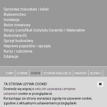
Sprzedaż mieszkań i lokali
Budownictwo
Instalacje
Beton towarowy
Stropy (certyfikat Instytutu Ceramiki I Materiałów
Budowlanych)
Sprzęt budowlany
Naprawa pojazdów i sprzętu
Kursy i szkolenia
Edukacja
START
O FIRMIE
OFERTA
OSTATNIE REALIZACJE
NAGRODY
ROZWÓJ
WSPIERAMY
PRACA
KONTAKT
TA STRONA UŻYWA COOKIE!
Dowiedz się więcej o
celu ich używania
i
zmianie
Copyright © www.pbozg.pl Przedsiębiorstwo Budownictwa
ustawień
cookie w przeglądarce.
Ogólnego Sp. z o.o
Korzystając ze strony wyrażasz zgodę na używanie cookie,
strony www
zgodnie z aktualnymi ustawieniami przeglądarki.