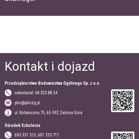
Kontakt i dojazd
Przedsiębiorstwo Budownictwa Ogólnego Sp. z o.o
sekretariat: 68 323 88 34
pbo@pbozg.pl
ul.
Botaniczna 75
,
65-392
Zielona Góra
Ośrodek Szkolenia
693 331 315, 601 333 711