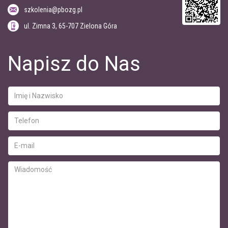
szkolenia@pbozg.pl
ul.
Zimna 3
,
65-707
Zielona Góra
Napisz do Nas